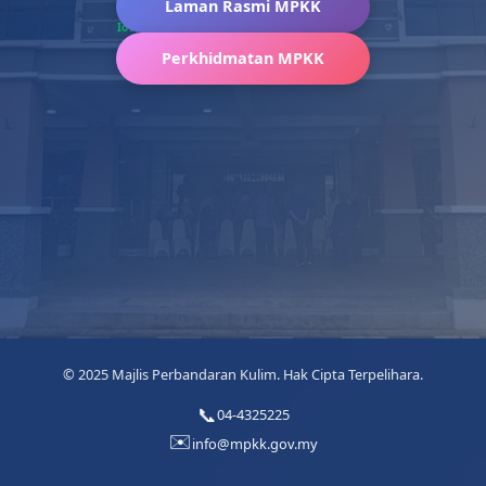
Laman Rasmi MPKK
IoT
Perkhidmatan MPKK
© 2025 Majlis Perbandaran Kulim. Hak Cipta Terpelihara.
04-4325225
info@mpkk.gov.my